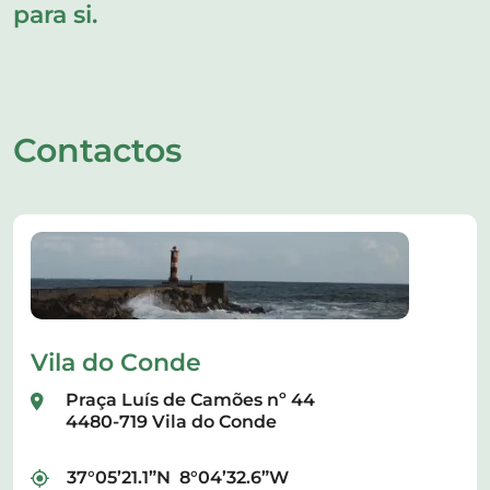
para si.
Contactos
Vila do Conde
Praça Luís de Camões nº 44
4480-719 Vila do Conde
37°05’21.1”N 8°04’32.6”W