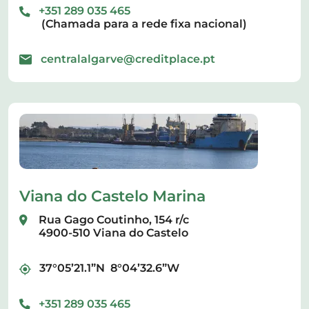
+351 289 035 465
(Chamada para a rede fixa nacional)
centralalgarve@creditplace.pt
Viana do Castelo Marina
Rua Gago Coutinho, 154 r/c
4900-510 Viana do Castelo
37°05’21.1”N 8°04’32.6”W
+351 289 035 465