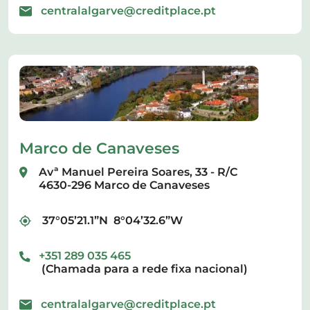
centralalgarve@creditplace.pt
Marco de Canaveses
Avª Manuel Pereira Soares, 33 - R/C
4630-296 Marco de Canaveses
37°05’21.1”N 8°04’32.6”W
+351 289 035 465
(Chamada para a rede fixa nacional)
centralalgarve@creditplace.pt