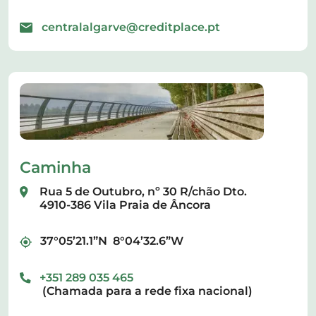
centralalgarve@creditplace.pt
Caminha
Rua 5 de Outubro, nº 30 R/chão Dto.
4910-386 Vila Praia de Âncora
37°05’21.1”N 8°04’32.6”W
+351 289 035 465
(Chamada para a rede fixa nacional)