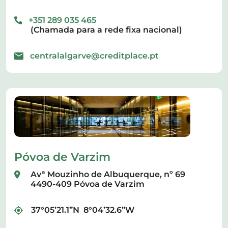
+351 289 035 465
(Chamada para a rede fixa nacional)
centralalgarve@creditplace.pt
Póvoa de Varzim
Avª Mouzinho de Albuquerque, nº 69
4490-409 Póvoa de Varzim
37°05’21.1”N 8°04’32.6”W