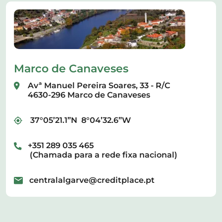
Marco de Canaveses
Avª Manuel Pereira Soares, 33 - R/C
4630-296 Marco de Canaveses
37°05’21.1”N 8°04’32.6”W
+351 289 035 465
(Chamada para a rede fixa nacional)
centralalgarve@creditplace.pt