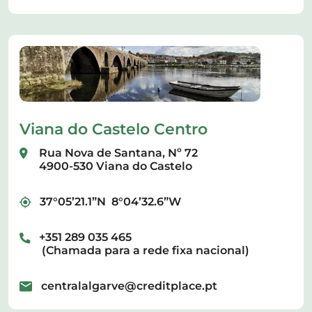
Viana do Castelo Centro
Rua Nova de Santana, Nº 72
4900-530 Viana do Castelo
37°05’21.1”N 8°04’32.6”W
+351 289 035 465
(Chamada para a rede fixa nacional)
centralalgarve@creditplace.pt