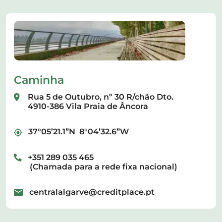
Caminha
Rua 5 de Outubro, nº 30 R/chão Dto.
4910-386 Vila Praia de Âncora
37°05’21.1”N 8°04’32.6”W
+351 289 035 465
(Chamada para a rede fixa nacional)
centralalgarve@creditplace.pt