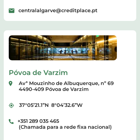
centralalgarve@creditplace.pt
Póvoa de Varzim
Avª Mouzinho de Albuquerque, nº 69
4490-409 Póvoa de Varzim
37°05’21.1”N 8°04’32.6”W
+351 289 035 465
(Chamada para a rede fixa nacional)