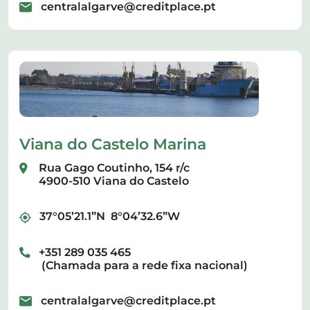
centralalgarve@creditplace.pt
Viana do Castelo Marina
Rua Gago Coutinho, 154 r/c
4900-510 Viana do Castelo
37°05’21.1”N 8°04’32.6”W
+351 289 035 465
(Chamada para a rede fixa nacional)
centralalgarve@creditplace.pt