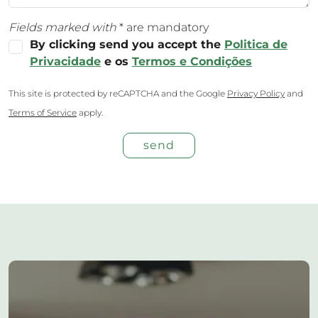
Fields marked with
* are mandatory
By clicking send you accept the
Politica de
Privacidade
e os
Termos e Condições
This site is protected by reCAPTCHA and the Google
Privacy Policy
and
Terms of Service
apply.
send