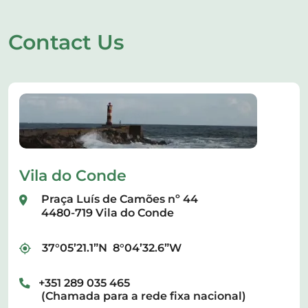
Contact Us
Vila do Conde
Praça Luís de Camões nº 44
4480-719 Vila do Conde
37°05’21.1”N 8°04’32.6”W
+351 289 035 465
(Chamada para a rede fixa nacional)