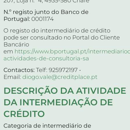
207, Loja n.º 4, 4935-580 Chafé
N.º registo junto do Banco de
Portugal:
0001174
O registo do intermediário de crédito
pode ser consultado no Portal do Cliente
Bancário
em
https://www.bportugal.pt/intermediario
actividades-de-consultoria-sa
Contactos:
Telf: 925972197 •
Email:
diogo.vale@creditplace.pt
DESCRIÇÃO DA ATIVIDADE
DA INTERMEDIAÇÃO DE
CRÉDITO
Categoria de intermediário de